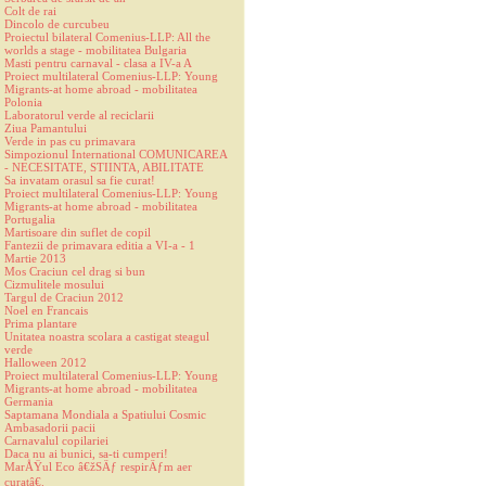
Colt de rai
Dincolo de curcubeu
Proiectul bilateral Comenius-LLP: All the
worlds a stage - mobilitatea Bulgaria
Masti pentru carnaval - clasa a IV-a A
Proiect multilateral Comenius-LLP: Young
Migrants-at home abroad - mobilitatea
Polonia
Laboratorul verde al reciclarii
Ziua Pamantului
Verde in pas cu primavara
Simpozionul International COMUNICAREA
- NECESITATE, STIINTA, ABILITATE
Sa invatam orasul sa fie curat!
Proiect multilateral Comenius-LLP: Young
Migrants-at home abroad - mobilitatea
Portugalia
Martisoare din suflet de copil
Fantezii de primavara editia a VI-a - 1
Martie 2013
Mos Craciun cel drag si bun
Cizmulitele mosului
Targul de Craciun 2012
Noel en Francais
Prima plantare
Unitatea noastra scolara a castigat steagul
verde
Halloween 2012
Proiect multilateral Comenius-LLP: Young
Migrants-at home abroad - mobilitatea
Germania
Saptamana Mondiala a Spatiului Cosmic
Ambasadorii pacii
Carnavalul copilariei
Daca nu ai bunici, sa-ti cumperi!
MarÅŸul Eco â€žSÄƒ respirÄƒm aer
curatâ€.