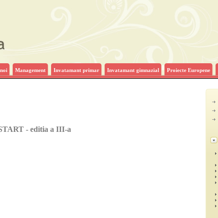
noi
Management
Invatamant primar
Invatamant gimnazial
Proiecte Europene
TART - editia a III-a