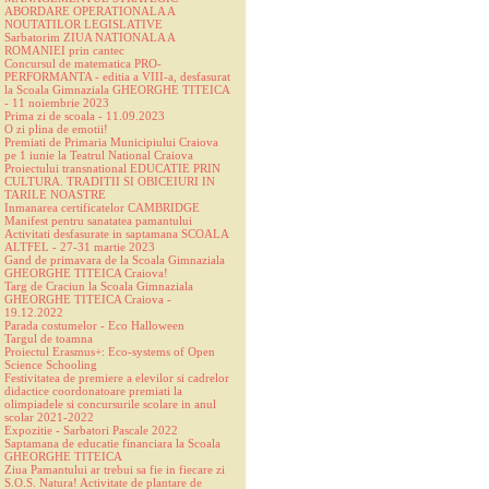
ABORDARE OPERATIONALA A
NOUTATILOR LEGISLATIVE
Sarbatorim ZIUA NATIONALA A
ROMANIEI prin cantec
Concursul de matematica PRO-
PERFORMANTA - editia a VIII-a, desfasurat
la Scoala Gimnaziala GHEORGHE TITEICA
- 11 noiembrie 2023
Prima zi de scoala - 11.09.2023
O zi plina de emotii!
Premiati de Primaria Municipiului Craiova
pe 1 iunie la Teatrul National Craiova
Proiectului transnational EDUCATIE PRIN
CULTURA. TRADITII SI OBICEIURI IN
TARILE NOASTRE
Inmanarea certificatelor CAMBRIDGE
Manifest pentru sanatatea pamantului
Activitati desfasurate in saptamana SCOALA
ALTFEL - 27-31 martie 2023
Gand de primavara de la Scoala Gimnaziala
GHEORGHE TITEICA Craiova!
Targ de Craciun la Scoala Gimnaziala
GHEORGHE TITEICA Craiova -
19.12.2022
Parada costumelor - Eco Halloween
Targul de toamna
Proiectul Erasmus+: Eco-systems of Open
Science Schooling
Festivitatea de premiere a elevilor si cadrelor
didactice coordonatoare premiati la
olimpiadele si concursurile scolare in anul
scolar 2021-2022
Expozitie - Sarbatori Pascale 2022
Saptamana de educatie financiara la Scoala
GHEORGHE TITEICA
Ziua Pamantului ar trebui sa fie in fiecare zi
S.O.S. Natura! Activitate de plantare de