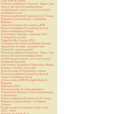
Cupa DHS la ciclism
Proiectul multilateral Comenius - Regio: Lets
remove the most devastating threat,
psychological violence, out of our society -
mobilitatea Turcia
Proiectul multilateral Comenius-LLP: Young
Migrants-at home abroad - mobilitatea
Romania
Vizita la Sucursala din Craiova a BNR
Proiectul multilateral Grundtvig Second
Chance-mobilitatea Estonia
Ziua Portilor Deschise - februarie 2014
Craciunul de poveste
Targul lui Mos Craciun 2013
Colindatori din Craiova la Palatul Savarsin
Agentul de circulatie - prietenul meu
Cadoul din cutia de pantofi
Proiectul multilateral Comenius - Regio: Lets
remove the most devastating threat,
psychological violence, out of our society -
mobilitatea Romania
Ziua Portilor Deschise la Filarmonica Oltenia
Romane sa fii bun, tu nu uita!
Sa ne bucuram de frumusetea toamnei
Proiectul multilateral Grundtvig Second
Chance-mobilitatea Turcia
A doua vizita a ASR Principele Radu de
Romania
Halloween 2013
Ziua Europeana de Lupta Impotriva
Traficului de Persoane si Ziua Internationala
a Internetului
Proiect multilateral Comenius-LLP: Young
Migrants-at home abroad - mobilitatea
Lituania
Scoala noastra la inceputul anului scolar
2013 - 2014
Serbarea de sfarsit de an