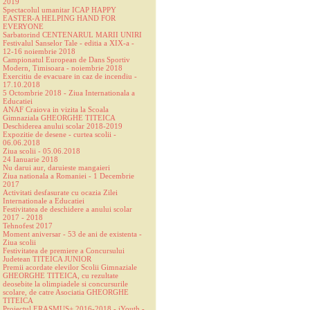
2019
Spectacolul umanitar ICAP HAPPY
EASTER-A HELPING HAND FOR
EVERYONE
Sarbatorind CENTENARUL MARII UNIRI
Festivalul Sanselor Tale - editia a XIX-a -
12-16 noiembrie 2018
Campionatul European de Dans Sportiv
Modern, Timisoara - noiembrie 2018
Exercitiu de evacuare in caz de incendiu -
17.10.2018
5 Octombrie 2018 - Ziua Internationala a
Educatiei
ANAF Craiova in vizita la Scoala
Gimnaziala GHEORGHE TITEICA
Deschiderea anului scolar 2018-2019
Expozitie de desene - curtea scolii -
06.06.2018
Ziua scolii - 05.06.2018
24 Ianuarie 2018
Nu darui aur, daruieste mangaieri
Ziua nationala a Romaniei - 1 Decembrie
2017
Activitati desfasurate cu ocazia Zilei
Internationale a Educatiei
Festivitatea de deschidere a anului scolar
2017 - 2018
Tehnofest 2017
Moment aniversar - 53 de ani de existenta -
Ziua scolii
Festivitatea de premiere a Concursului
Judetean TITEICA JUNIOR
Premii acordate elevilor Scolii Gimnaziale
GHEORGHE TITEICA, cu rezultate
deosebite la olimpiadele si concursurile
scolare, de catre Asociatia GHEORGHE
TITEICA
Proiectul ERASMUS+ 2016-2018 - iYouth -