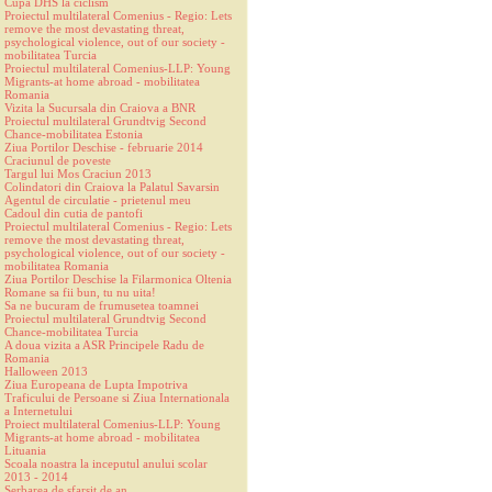
Cupa DHS la ciclism
Proiectul multilateral Comenius - Regio: Lets
remove the most devastating threat,
psychological violence, out of our society -
mobilitatea Turcia
Proiectul multilateral Comenius-LLP: Young
Migrants-at home abroad - mobilitatea
Romania
Vizita la Sucursala din Craiova a BNR
Proiectul multilateral Grundtvig Second
Chance-mobilitatea Estonia
Ziua Portilor Deschise - februarie 2014
Craciunul de poveste
Targul lui Mos Craciun 2013
Colindatori din Craiova la Palatul Savarsin
Agentul de circulatie - prietenul meu
Cadoul din cutia de pantofi
Proiectul multilateral Comenius - Regio: Lets
remove the most devastating threat,
psychological violence, out of our society -
mobilitatea Romania
Ziua Portilor Deschise la Filarmonica Oltenia
Romane sa fii bun, tu nu uita!
Sa ne bucuram de frumusetea toamnei
Proiectul multilateral Grundtvig Second
Chance-mobilitatea Turcia
A doua vizita a ASR Principele Radu de
Romania
Halloween 2013
Ziua Europeana de Lupta Impotriva
Traficului de Persoane si Ziua Internationala
a Internetului
Proiect multilateral Comenius-LLP: Young
Migrants-at home abroad - mobilitatea
Lituania
Scoala noastra la inceputul anului scolar
2013 - 2014
Serbarea de sfarsit de an