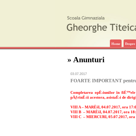
Home
Despre 
» Anunturi
03.07.2017
FOARTE IMPORTANT pentru abso
Completarea opÈ›iunilor în fiÈ™ele 
pÄƒrinÈ›ii acestora, asistaÈ›i de dirigi
VIII A – MARÈšI, 04.07.2017, ora 17:
VIII B
– MARÈšI, 04.07.2017, ora 18:
VIII C
– MIERCURI, 05.07.2017, ora 1