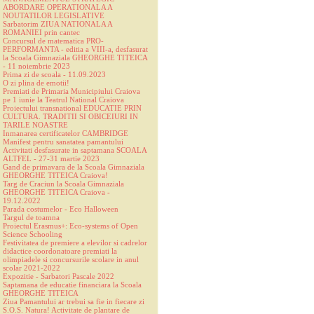
ABORDARE OPERATIONALA A
NOUTATILOR LEGISLATIVE
Sarbatorim ZIUA NATIONALA A
ROMANIEI prin cantec
Concursul de matematica PRO-
PERFORMANTA - editia a VIII-a, desfasurat
la Scoala Gimnaziala GHEORGHE TITEICA
- 11 noiembrie 2023
Prima zi de scoala - 11.09.2023
O zi plina de emotii!
Premiati de Primaria Municipiului Craiova
pe 1 iunie la Teatrul National Craiova
Proiectului transnational EDUCATIE PRIN
CULTURA. TRADITII SI OBICEIURI IN
TARILE NOASTRE
Inmanarea certificatelor CAMBRIDGE
Manifest pentru sanatatea pamantului
Activitati desfasurate in saptamana SCOALA
ALTFEL - 27-31 martie 2023
Gand de primavara de la Scoala Gimnaziala
GHEORGHE TITEICA Craiova!
Targ de Craciun la Scoala Gimnaziala
GHEORGHE TITEICA Craiova -
19.12.2022
Parada costumelor - Eco Halloween
Targul de toamna
Proiectul Erasmus+: Eco-systems of Open
Science Schooling
Festivitatea de premiere a elevilor si cadrelor
didactice coordonatoare premiati la
olimpiadele si concursurile scolare in anul
scolar 2021-2022
Expozitie - Sarbatori Pascale 2022
Saptamana de educatie financiara la Scoala
GHEORGHE TITEICA
Ziua Pamantului ar trebui sa fie in fiecare zi
S.O.S. Natura! Activitate de plantare de