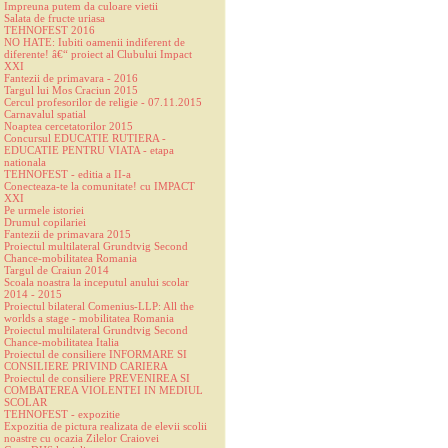
Impreuna putem da culoare vietii
Salata de fructe uriasa
TEHNOFEST 2016
NO HATE: Iubiti oamenii indiferent de
diferente! â€“ proiect al Clubului Impact
XXI
Fantezii de primavara - 2016
Targul lui Mos Craciun 2015
Cercul profesorilor de religie - 07.11.2015
Carnavalul spatial
Noaptea cercetatorilor 2015
Concursul EDUCATIE RUTIERA -
EDUCATIE PENTRU VIATA - etapa
nationala
TEHNOFEST - editia a II-a
Conecteaza-te la comunitate! cu IMPACT
XXI
Pe urmele istoriei
Drumul copilariei
Fantezii de primavara 2015
Proiectul multilateral Grundtvig Second
Chance-mobilitatea Romania
Targul de Craiun 2014
Scoala noastra la inceputul anului scolar
2014 - 2015
Proiectul bilateral Comenius-LLP: All the
worlds a stage - mobilitatea Romania
Proiectul multilateral Grundtvig Second
Chance-mobilitatea Italia
Proiectul de consiliere INFORMARE SI
CONSILIERE PRIVIND CARIERA
Proiectul de consiliere PREVENIREA SI
COMBATEREA VIOLENTEI IN MEDIUL
SCOLAR
TEHNOFEST - expozitie
Expozitia de pictura realizata de elevii scolii
noastre cu ocazia Zilelor Craiovei