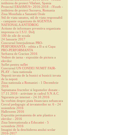
intilnirea de proiect Vilafant, Spania
Proiectul ERASMUS+ 2016-2018 - iYouth -
intilnirea de proiect Suceava, Romania
Ziua Mondiala a Sanatatii Orale
Stil de viata sanatos, stil de viata responsabil
- campanie organizata de AGENTIA
NATIONALA ANTIDROG
Actiune de informare prventiva organizata
impreuna cu I.S.U. Dolj
100 de zile de scoala
24 Ianuarie 2017
Concursul Interjudetean PRO-
PERFORMANTA - editia a II-a si Cupa
PRO-PERFORMANTA
Serbarea de Craciun 2016
Vedere de iarna - expozitie de pictura a
elevilor
Suflet pentru suflet
Concursul UN CONDEI NUMIT FAIR-
PLAY - faza nationala
Nepotii invata de la bunici si bunicii invata
de la nepoti
Ziua nationala a Romaniei - 1 Decembrie
2016
Saptamana fructelor si legumelor donate -
17.11.2016 - activitate in cadrul S.N.A.C.
Siguranta pe internet - 24.10.2016
Sa vorbim despre piata financiara nebancara
Cercul pedagogic al invatatorilor nr. 6 - 24
noiembrie 2016
Halloween 2016
Expozitia permanenta de arte plastice a
elevilor - 2016
Ziua Internationala a Educatiei - 5
octombrie 2016
Imagini de la deschiderea anului scolar
2016-2017